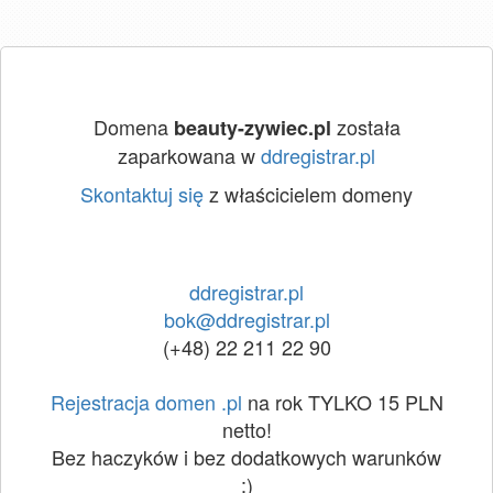
Domena
została
beauty-zywiec.pl
zaparkowana w
ddregistrar.pl
Skontaktuj się
z właścicielem domeny
ddregistrar.pl
bok@ddregistrar.pl
(+48) 22 211 22 90
Rejestracja domen .pl
na rok TYLKO 15 PLN
netto!
Bez haczyków i bez dodatkowych warunków
:)