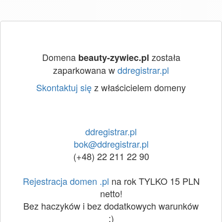
Domena
została
beauty-zywiec.pl
zaparkowana w
ddregistrar.pl
Skontaktuj się
z właścicielem domeny
ddregistrar.pl
bok@ddregistrar.pl
(+48) 22 211 22 90
Rejestracja domen .pl
na rok TYLKO 15 PLN
netto!
Bez haczyków i bez dodatkowych warunków
:)