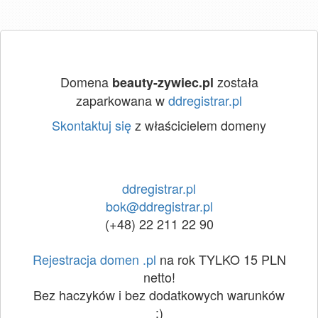
Domena
została
beauty-zywiec.pl
zaparkowana w
ddregistrar.pl
Skontaktuj się
z właścicielem domeny
ddregistrar.pl
bok@ddregistrar.pl
(+48) 22 211 22 90
Rejestracja domen .pl
na rok TYLKO 15 PLN
netto!
Bez haczyków i bez dodatkowych warunków
:)