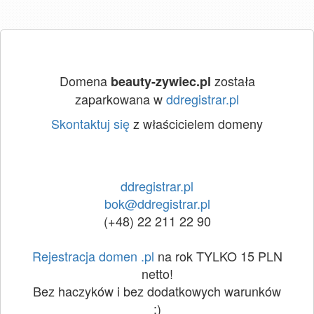
Domena
została
beauty-zywiec.pl
zaparkowana w
ddregistrar.pl
Skontaktuj się
z właścicielem domeny
ddregistrar.pl
bok@ddregistrar.pl
(+48) 22 211 22 90
Rejestracja domen .pl
na rok TYLKO 15 PLN
netto!
Bez haczyków i bez dodatkowych warunków
:)