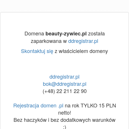
Domena
została
beauty-zywiec.pl
zaparkowana w
ddregistrar.pl
Skontaktuj się
z właścicielem domeny
ddregistrar.pl
bok@ddregistrar.pl
(+48) 22 211 22 90
Rejestracja domen .pl
na rok TYLKO 15 PLN
netto!
Bez haczyków i bez dodatkowych warunków
:)