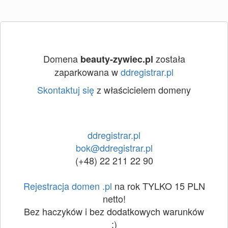
Domena
została
beauty-zywiec.pl
zaparkowana w
ddregistrar.pl
Skontaktuj się
z właścicielem domeny
ddregistrar.pl
bok@ddregistrar.pl
(+48) 22 211 22 90
Rejestracja domen .pl
na rok TYLKO 15 PLN
netto!
Bez haczyków i bez dodatkowych warunków
:)