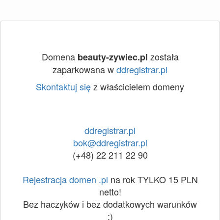
Domena
została
beauty-zywiec.pl
zaparkowana w
ddregistrar.pl
Skontaktuj się
z właścicielem domeny
ddregistrar.pl
bok@ddregistrar.pl
(+48) 22 211 22 90
Rejestracja domen .pl
na rok TYLKO 15 PLN
netto!
Bez haczyków i bez dodatkowych warunków
:)