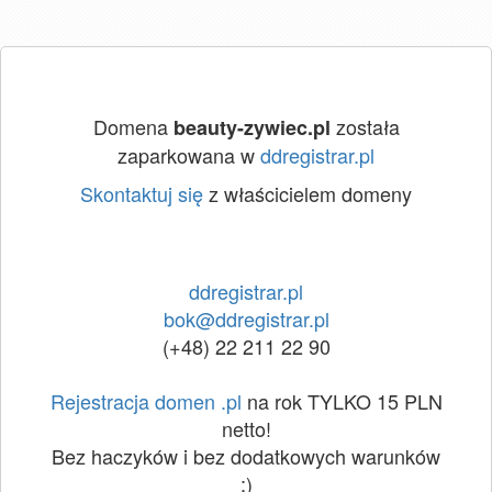
Domena
została
beauty-zywiec.pl
zaparkowana w
ddregistrar.pl
Skontaktuj się
z właścicielem domeny
ddregistrar.pl
bok@ddregistrar.pl
(+48) 22 211 22 90
Rejestracja domen .pl
na rok TYLKO 15 PLN
netto!
Bez haczyków i bez dodatkowych warunków
:)