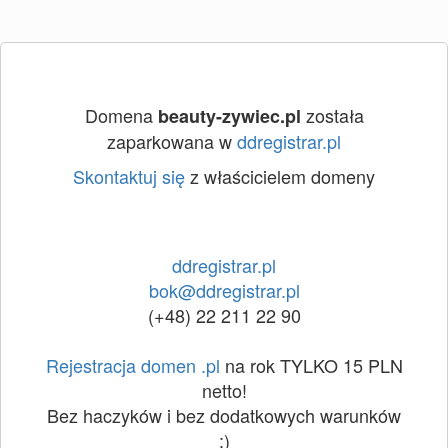
Domena
została
beauty-zywiec.pl
zaparkowana w
ddregistrar.pl
Skontaktuj się
z właścicielem domeny
ddregistrar.pl
bok@ddregistrar.pl
(+48) 22 211 22 90
Rejestracja domen .pl
na rok TYLKO 15 PLN
netto!
Bez haczyków i bez dodatkowych warunków
:)