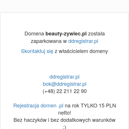
Domena
została
beauty-zywiec.pl
zaparkowana w
ddregistrar.pl
Skontaktuj się
z właścicielem domeny
ddregistrar.pl
bok@ddregistrar.pl
(+48) 22 211 22 90
Rejestracja domen .pl
na rok TYLKO 15 PLN
netto!
Bez haczyków i bez dodatkowych warunków
:)