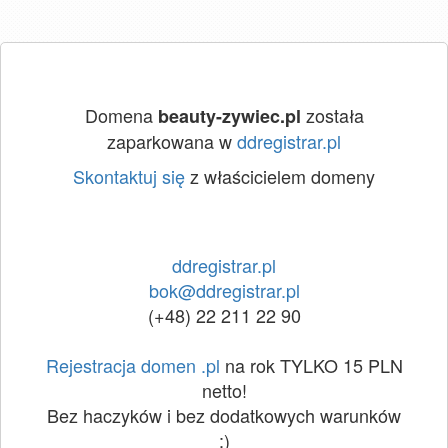
Domena
została
beauty-zywiec.pl
zaparkowana w
ddregistrar.pl
Skontaktuj się
z właścicielem domeny
ddregistrar.pl
bok@ddregistrar.pl
(+48) 22 211 22 90
Rejestracja domen .pl
na rok TYLKO 15 PLN
netto!
Bez haczyków i bez dodatkowych warunków
:)