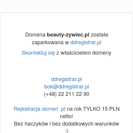
Domena
została
beauty-zywiec.pl
zaparkowana w
ddregistrar.pl
Skontaktuj się
z właścicielem domeny
ddregistrar.pl
bok@ddregistrar.pl
(+48) 22 211 22 90
Rejestracja domen .pl
na rok TYLKO 15 PLN
netto!
Bez haczyków i bez dodatkowych warunków
:)