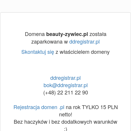
Domena
została
beauty-zywiec.pl
zaparkowana w
ddregistrar.pl
Skontaktuj się
z właścicielem domeny
ddregistrar.pl
bok@ddregistrar.pl
(+48) 22 211 22 90
Rejestracja domen .pl
na rok TYLKO 15 PLN
netto!
Bez haczyków i bez dodatkowych warunków
:)