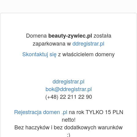
Domena
została
beauty-zywiec.pl
zaparkowana w
ddregistrar.pl
Skontaktuj się
z właścicielem domeny
ddregistrar.pl
bok@ddregistrar.pl
(+48) 22 211 22 90
Rejestracja domen .pl
na rok TYLKO 15 PLN
netto!
Bez haczyków i bez dodatkowych warunków
:)